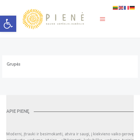
Pereiti
prie
turinio
Open toolbar
Grupės
APIE PIENĘ
Moderni, įtrauki ir besimokanti, atvira ir saugi, į kiekvieno vaiko gerovę