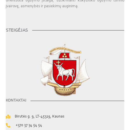
orientuota ugdymo įstaiga, užtikrinanti kokybiško ugdymo turinio
įvairovę, asmenybės ir pasiekimų auginimą.
STEIGĖJAS
KONTAKTAI
Birutės g. 9, LT-45319, Kaunas
+370 37 34 54 54