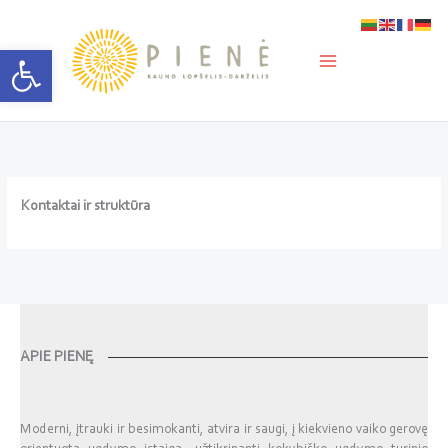
Pereiti
prie
turinio
Open toolbar
Kontaktai ir struktūra
APIE PIENĘ
Moderni, įtrauki ir besimokanti, atvira ir saugi, į kiekvieno vaiko gerovę