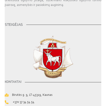
orientuota ugdymo įstaiga, užtikrinanti kokybiško ugdymo turinio
įvairovę, asmenybės ir pasiekimų auginimą.
STEIGĖJAS
KONTAKTAI
Birutės g. 9, LT-45319, Kaunas
+370 37 34 54 54