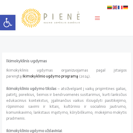
Pereiti
prie
turinio
Open toolbar
Ikimokyklinis ugdymas
Ikimokyklinis ugdymas organizuojamas pagal įstaigos
parengtą
Ikimokyklinio ugdymo programą
(2024).
Ikimokyklinio ugdymo tikslas
– atsižvelgiant į vaikų prigimtines galias,
patirtį, poreikius, šeimos ir bendruomenės susitarimus, kurti lanksčius
edukacinius kontekstus, įgalinančius vaikus išsiugdyti pasitikėjimo,
rūpinimosi savimi ir kitais, kultūrinio ir socialinio jautrumo,
komunikavimo, lankstaus mąstymo, kūrybiškumo, mokėjimo mokytis
pradmenis.
Ikimokyklinio ugdymo uždaviniai
: