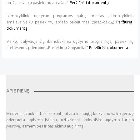
amžiaus vaikų pasiekimų aprašas
“
Peržiūrėti dokumentą
Ikimokyklinio ugdymo programos gairių priedas „Ikimokyklinio
amžiaus vaikų pasiekimų aprašo pakeitimas (2024-02-14)
Peržiūrėti
dokumentą
Vaikų, dalyvaujančių ikimokyklinio ugdymo programoje, pasiekimų
stebėsenos priemonė „Pasiekimų žingsneliai”
Peržiūrėti dokumentą
APIE PIENĘ
Moderni, įtrauki ir besimokanti, atvira ir saugi, į kiekvieno vaiko gerovę
orientuota ugdymo įstaiga, užtikrinanti kokybiško ugdymo turinio
įvairovę, asmenybės ir pasiekimų auginimą.