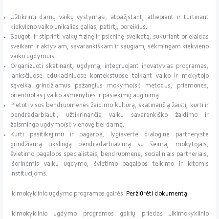
Užtikrinti darnų vaikų vystymąsi, atpažįstant, atliepiant ir turtinant
kiekvieno vaiko unikalias galias, patirtį, poreikius.
Saugoti ir stiprinti vaikų fizinę ir psichinę sveikatą, sukuriant prielaidas
sveikam ir aktyviam, savarankiškam ir saugiam, sėkmingam kiekvieno
vaiko ugdymuisi.
Organizuoti skatinantį ugdymą, integruojant inovatyvias programas,
lanksčiuose edukaciniuose kontekstuose taikant vaiko ir mokytojo
sąveika grindžiamus pažangius mokymo(si) metodus, priemones,
orientuotas į vaiko asmenybės ir pasiekimų auginimą.
Plėtoti visos bendruomenės žaidimo kultūrą, skatinančią žaisti, kurti ir
bendradarbiauti, užtikrinančią vaikų savarankiško žaidimo ir
žaismingo ugdymo(si) vienovę bei darną.
Kurti pasitikėjimu ir pagarba, lygiaverte dialogine partneryste
grindžiamą tikslingą bendradarbiavimą su šeima, mokytojais,
švietimo pagalbos specialistais, bendruomene, socialiniais partneriais,
išorinėmis vaikų ugdymo, švietimo pagalbos teikimo ir kitomis
institucijoms.
Ikimokyklinio ugdymo programos gairės
Peržiūrėti dokumentą
Ikimokyklinio ugdymo programos gairių priedas „Ikimokyklinio